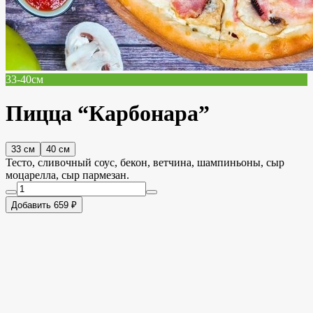
33-40см
Пицца “Карбонара”
33 см
40 см
Тесто, сливочный соус, бекон, ветчина, шампиньоны, сыр
моцарелла, сыр пармезан.
Добавить 659 ₽